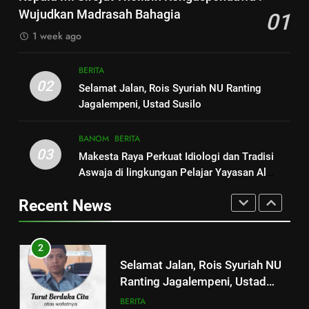
KADIR BIN SASTROHAMIJOYO,
KERATON DEMAK
Wujudkan Madrasah Bahagia
01
SANTRI PRIYAYI YANG IKHLAS
ARTIKEL DAN OPINI
ARTIKEL DAN OPINI
BERITA
DAN MERAKYAT
1 week ago
1
8
BERITA
Kepala MI Sirojut Tholibin
MENGENAL MBAH ABDUL
02
Selamat Jalan, Rois Syuriah NU Ranting
Rengaspendawa : Wujudkan
KADIR BIN SASTROHAMIJOYO,
Jagalempeni, Ustad Susilo
Madrasah Bahagia
BERITA
SANTRI PRIYAYI YANG IKHLAS
ARTIKEL DAN OPINI
DAN MERAKYAT
BANOM
BERITA
2
03
Makesta Raya Perkuat Idiologi dan Tradisi
1
Selamat Jalan, Rois Syuriah NU
Aswaja di lingkungan Pelajar Yayasan Al
Kepala MI Sirojut Tholibin
Ranting Jagalempeni, Ustad
Fattah
Rengaspendawa : Wujudkan
Susilo
Recent News
BERITA
Madrasah Bahagia
BERITA
3
2
Makesta Raya Perkuat Idiologi
Selamat Jalan, Rois Syuriah NU
dan Tradisi Aswaja di
Ranting Jagalempeni, Ustad
lingkungan Pelajar Yayasan Al
BANOM
BERITA
Susilo
BERITA
Fattah