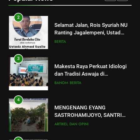
BERITA
2
Selamat Jalan, Rois Syuriah NU
Ranting Jagalempeni, Ustad
Susilo
BERITA
3
Makesta Raya Perkuat Idiologi
dan Tradisi Aswaja di
lingkungan Pelajar Yayasan Al
BANOM
BERITA
Fattah
4
MENGENANG EYANG
SASTROHAMIJOYO, SANTRI
KETURUNAN SUNAN KALIJAGA
ARTIKEL DAN OPINI
YANG JADI CARIK DAN
MENDAKWAHKAN ISLAM DI