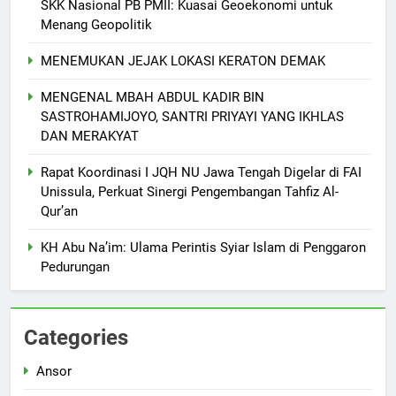
SKK Nasional PB PMII: Kuasai Geoekonomi untuk
Menang Geopolitik
MENEMUKAN JEJAK LOKASI KERATON DEMAK
MENGENAL MBAH ABDUL KADIR BIN
SASTROHAMIJOYO, SANTRI PRIYAYI YANG IKHLAS
DAN MERAKYAT
Rapat Koordinasi I JQH NU Jawa Tengah Digelar di FAI
Unissula, Perkuat Sinergi Pengembangan Tahfiz Al-
Qur’an
KH Abu Na’im: Ulama Perintis Syiar Islam di Penggaron
5
Pedurungan
Ketua Umum DPP FKDT Usulkan
Insentif Guru MDT kepada
Menag RI.
BERITA
Categories
Ansor
6