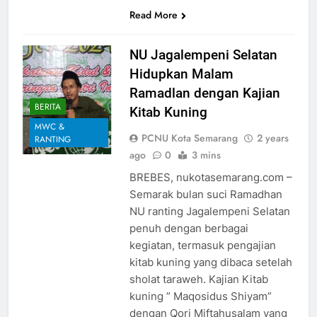
Read More
NU Jagalempeni Selatan
Hidupkan Malam
Ramadlan dengan Kajian
BERITA
Kitab Kuning
MWC &
PCNU Kota Semarang
2 years
RANTING
ago
0
3 mins
BREBES, nukotasemarang.com –
Semarak bulan suci Ramadhan
NU ranting Jagalempeni Selatan
penuh dengan berbagai
kegiatan, termasuk pengajian
kitab kuning yang dibaca setelah
sholat taraweh. Kajian Kitab
kuning ” Maqosidus Shiyam”
dengan Qori Miftahusalam yang