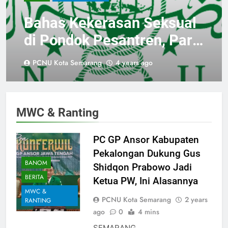
Bahas Kekerasan Seksual
di Pondok Pesantren, Para
Bu Nyai Bertemu Dalam
PCNU Kota Semarang
4 years ago
Silatnas III
MWC & Ranting
PC GP Ansor Kabupaten
Pekalongan Dukung Gus
BANOM
Shidqon Prabowo Jadi
BERITA
Ketua PW, Ini Alasannya
MWC &
PCNU Kota Semarang
2 years
RANTING
ago
0
4 mins
SEMARANG,