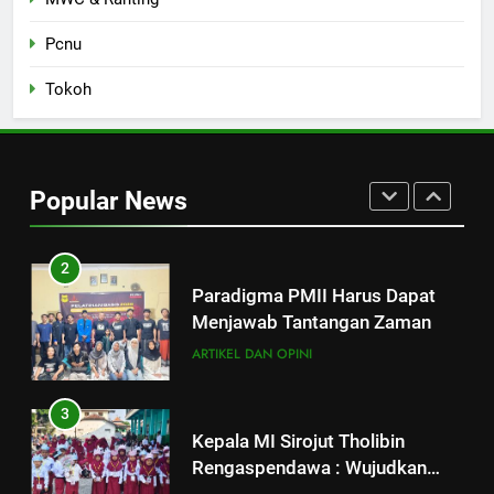
Strategi Pengembangan PMII
dan Penguatan Ideologi
Pcnu
ASWAJA di Kalangan Generasi Z
ARTIKEL DAN OPINI
BERITA
Tokoh
2
Paradigma PMII Harus Dapat
Menjawab Tantangan Zaman
Popular News
ARTIKEL DAN OPINI
3
Kepala MI Sirojut Tholibin
Rengaspendawa : Wujudkan
Madrasah Bahagia
BERITA
4
Selamat Jalan, Rois Syuriah NU
Ranting Jagalempeni, Ustad