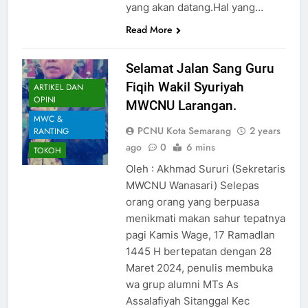
yang akan datang.Hal yang…
Read More
Selamat Jalan Sang Guru
Fiqih Wakil Syuriyah
ARTIKEL DAN
OPINI
MWCNU Larangan.
MWC &
PCNU Kota Semarang
2 years
RANTING
ago
0
6 mins
TOKOH
Oleh : Akhmad Sururi (Sekretaris
MWCNU Wanasari) Selepas
orang orang yang berpuasa
menikmati makan sahur tepatnya
pagi Kamis Wage, 17 Ramadlan
1445 H bertepatan dengan 28
Maret 2024, penulis membuka
wa grup alumni MTs As
Assalafiyah Sitanggal Kec