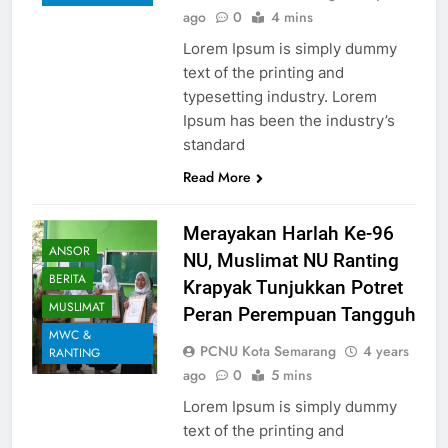
ago
0
4 mins
Lorem Ipsum is simply dummy
text of the printing and
typesetting industry. Lorem
Ipsum has been the industry’s
standard
Read More
Merayakan Harlah Ke-96
ANSOR
NU, Muslimat NU Ranting
BERITA
Krapyak Tunjukkan Potret
MUSLIMAT
Peran Perempuan Tangguh
MWC &
PCNU Kota Semarang
4 years
RANTING
ago
0
5 mins
Lorem Ipsum is simply dummy
text of the printing and