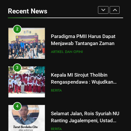
Rengaspendawa : Wujudkan
Paradigma PMII Harus Dapat
Recent News
Madrasah Bahagia
Menjawab Tantangan Zaman
BERITA
ARTIKEL DAN OPINI
4
3
Selamat Jalan, Rois Syuriah NU
Ranting Jagalempeni, Ustad
Kepala MI Sirojut Tholibin
Susilo
Rengaspendawa : Wujudkan
BERITA
Madrasah Bahagia
BERITA
5
4
Makesta Raya Perkuat Idiologi
dan Tradisi Aswaja di
Selamat Jalan, Rois Syuriah NU
lingkungan Pelajar Yayasan Al
Ranting Jagalempeni, Ustad
BANOM
BERITA
Fattah
Susilo
BERITA
6
5
MENGENANG EYANG
SASTROHAMIJOYO, SANTRI
Makesta Raya Perkuat Idiologi
KETURUNAN SUNAN KALIJAGA
dan Tradisi Aswaja di
ARTIKEL DAN OPINI