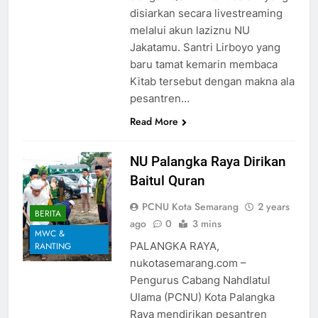
disiarkan secara livestreaming
melalui akun laziznu NU
Jakatamu. Santri Lirboyo yang
baru tamat kemarin membaca
Kitab tersebut dengan makna ala
pesantren…
Read More
NU Palangka Raya Dirikan
Baitul Quran
PCNU Kota Semarang
2 years
BERITA
ago
0
3 mins
MWC &
PALANGKA RAYA,
RANTING
nukotasemarang.com –
Pengurus Cabang Nahdlatul
Ulama (PCNU) Kota Palangka
Raya mendirikan pesantren