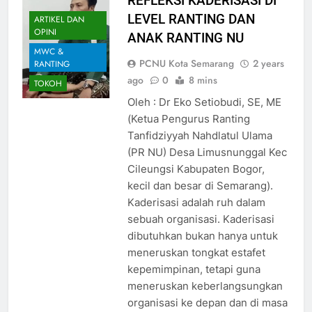
REFLEKSI KADERISASI DI
LEVEL RANTING DAN
ARTIKEL DAN
OPINI
ANAK RANTING NU
MWC &
PCNU Kota Semarang
2 years
RANTING
ago
0
8 mins
TOKOH
Oleh : Dr Eko Setiobudi, SE, ME
(Ketua Pengurus Ranting
Tanfidziyyah Nahdlatul Ulama
(PR NU) Desa Limusnunggal Kec
Cileungsi Kabupaten Bogor,
kecil dan besar di Semarang).
Kaderisasi adalah ruh dalam
sebuah organisasi. Kaderisasi
dibutuhkan bukan hanya untuk
meneruskan tongkat estafet
kepemimpinan, tetapi guna
meneruskan keberlangsungkan
organisasi ke depan dan di masa