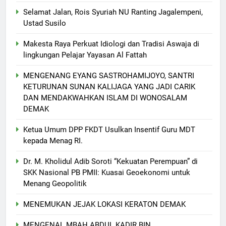
Selamat Jalan, Rois Syuriah NU Ranting Jagalempeni,
Ustad Susilo
Makesta Raya Perkuat Idiologi dan Tradisi Aswaja di
lingkungan Pelajar Yayasan Al Fattah
MENGENANG EYANG SASTROHAMIJOYO, SANTRI
KETURUNAN SUNAN KALIJAGA YANG JADI CARIK
DAN MENDAKWAHKAN ISLAM DI WONOSALAM
DEMAK
Ketua Umum DPP FKDT Usulkan Insentif Guru MDT
kepada Menag RI.
Dr. M. Kholidul Adib Soroti “Kekuatan Perempuan” di
SKK Nasional PB PMII: Kuasai Geoekonomi untuk
5
Menang Geopolitik
Makesta Raya Perkuat Idiologi
MENEMUKAN JEJAK LOKASI KERATON DEMAK
dan Tradisi Aswaja di
lingkungan Pelajar Yayasan Al
BANOM
BERITA
MENGENAL MBAH ABDUL KADIR BIN