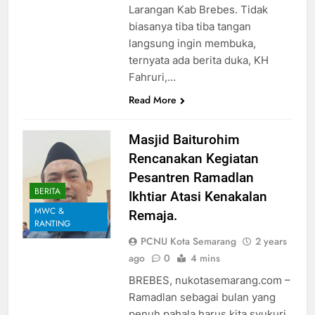
Larangan Kab Brebes. Tidak
biasanya tiba tiba tangan
langsung ingin membuka,
ternyata ada berita duka, KH
Fahruri,…
Read More
Masjid Baiturohim
Rencanakan Kegiatan
Pesantren Ramadlan
BERITA
Ikhtiar Atasi Kenakalan
MWC &
Remaja.
RANTING
PCNU Kota Semarang
2 years
ago
0
4 mins
BREBES, nukotasemarang.com –
Ramadlan sebagai bulan yang
penuh pahala harus kita syukuri