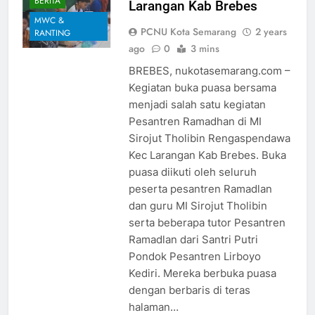
BERITA
Larangan Kab Brebes
MWC &
PCNU Kota Semarang
2 years
RANTING
ago
0
3 mins
BREBES, nukotasemarang.com –
Kegiatan buka puasa bersama
menjadi salah satu kegiatan
Pesantren Ramadhan di MI
Sirojut Tholibin Rengaspendawa
Kec Larangan Kab Brebes. Buka
puasa diikuti oleh seluruh
peserta pesantren Ramadlan
dan guru MI Sirojut Tholibin
serta beberapa tutor Pesantren
Ramadlan dari Santri Putri
Pondok Pesantren Lirboyo
Kediri. Mereka berbuka puasa
dengan berbaris di teras
halaman…