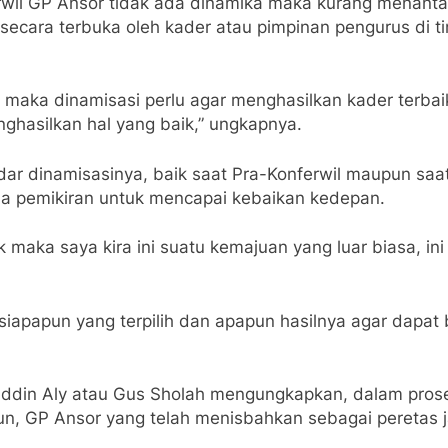
erwil GP Ansor tidak ada dinamika maka kurang menant
h secara terbuka oleh kader atau pimpinan pengurus di
, maka dinamisasi perlu agar menghasilkan kader terbai
ghasilkan hal yang baik,” ungkapnya.
ar dinamisasinya, baik saat Pra-Konferwil maupun saat K
a pemikiran untuk mencapai kebaikan kedepan.
 maka saya kira ini suatu kemajuan yang luar biasa, ini
 siapapun yang terpilih dan apapun hasilnya agar dapa
din Aly atau Gus Sholah mengungkapkan, dalam proses
un, GP Ansor yang telah menisbahkan sebagai peretas 