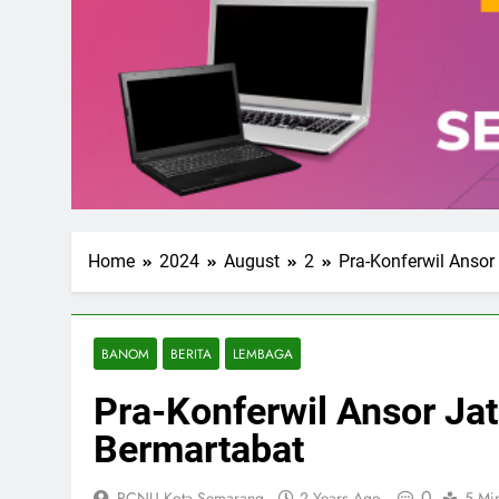
Home
2024
August
2
Pra-Konferwil Ansor
BANOM
BERITA
LEMBAGA
Pra-Konferwil Ansor Jat
Bermartabat
0
PCNU Kota Semarang
2 Years Ago
5 Mi