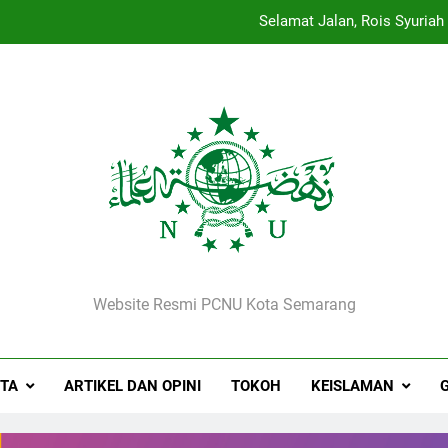
Strategi Pengembangan PMII dan Penguatan Id
Paradigma PMII Ha
Kepala MI Sirojut Tholibin Renga
Selamat Jalan, Rois Syuriah
NU Kota Semarang
Website Resmi PCNU Kota Semarang
ITA
ARTIKEL DAN OPINI
TOKOH
KEISLAMAN