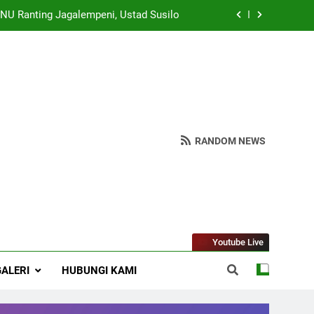
eologi ASWAJA di Kalangan Generasi Z
rus Dapat Menjawab Tantangan Zaman
spendawa : Wujudkan Madrasah Bahagia
 NU Ranting Jagalempeni, Ustad Susilo
RANDOM NEWS
Youtube Live
GALERI
HUBUNGI KAMI