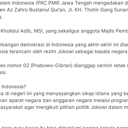
slam Indonesia (PKC PMII) Jawa Tengah mengadakan di
en Az Zahro Bustanul Qur’an, Jl. KH. Thohir Gang Suna
.
 Kholidul Adib, MSI, yang sekaligus anggota Majlis Pe
angan demokrasi di Indonesia yang akhir-akhir ini di
sia terancam oleh rezim Jokowi sebagai kepala negar
es nomor 02 (Prabowo-Gibran) dianggap cermin retak d
si.
 Indonesia?
ka di negeri ini yang menyayangkan sikap istana yang 
an aparat negara dan anggaran negara melalui program
masyarakat agar mengikuti pilihan politik Jokowi dal