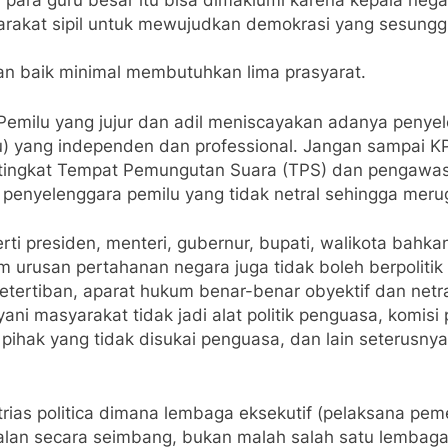
 para guru besar itu bisa dimaklumi karena kepala neg
syarakat sipil untuk mewujudkan demokrasi yang sesun
an baik minimal membutuhkan lima prasyarat.
 Pemilu yang jujur dan adil meniscayakan adanya peny
 yang independen dan professional. Jangan sampai KPU
 tingkat Tempat Pemungutan Suara (TPS) dan pengawas
penyelenggara pemilu yang tidak netral sehingga merug
rti presiden, menteri, gubernur, bupati, walikota bahkan
urusan pertahanan negara juga tidak boleh berpolitik at
tertiban, aparat hukum benar-benar obyektif dan netra
yani masyarakat tidak jadi alat politik penguasa, komis
hak yang tidak disukai penguasa, dan lain seterusnya. 
as politica dimana lembaga eksekutif (pelaksana pemeri
alan secara seimbang, bukan malah salah satu lembag