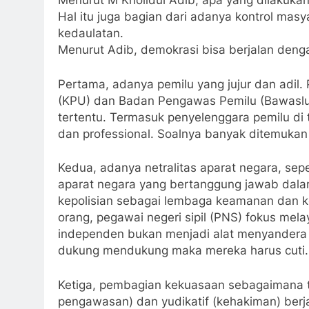
Menurut M Kholidul Adib, apa yang dilakukan
Hal itu juga bagian dari adanya kontrol ma
kedaulatan.
Menurut Adib, demokrasi bisa berjalan deng
Pertama, adanya pemilu yang jujur dan adil.
(KPU) dan Badan Pengawas Pemilu (Bawaslu)
tertentu. Termasuk penyelenggara pemilu di
dan professional. Soalnya banyak ditemukan 
Kedua, adanya netralitas aparat negara, sepe
aparat negara yang bertanggung jawab dalam 
kepolisian sebagai lembaga keamanan dan ke
orang, pegawai negeri sipil (PNS) fokus mela
independen bukan menjadi alat menyandera pi
dukung mendukung maka mereka harus cuti.
Ketiga, pembagian kekuasaan sebagaimana tri
pengawasan) dan yudikatif (kehakiman) berj