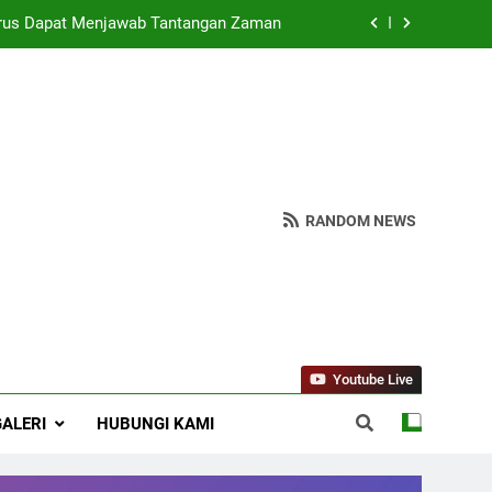
rus Dapat Menjawab Tantangan Zaman
spendawa : Wujudkan Madrasah Bahagia
 NU Ranting Jagalempeni, Ustad Susilo
eologi ASWAJA di Kalangan Generasi Z
rus Dapat Menjawab Tantangan Zaman
RANDOM NEWS
spendawa : Wujudkan Madrasah Bahagia
 NU Ranting Jagalempeni, Ustad Susilo
Youtube Live
GALERI
HUBUNGI KAMI