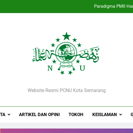
Paradigma PMII Ha
Kepala MI Sirojut Tholibin Renga
Selamat Jalan, Rois Syuriah
Strategi Pengembangan PMII dan Penguatan Id
Paradigma PMII Ha
Kepala MI Sirojut Tholibin Renga
NU Kota Semarang
Selamat Jalan, Rois Syuriah
Website Resmi PCNU Kota Semarang
ITA
ARTIKEL DAN OPINI
TOKOH
KEISLAMAN