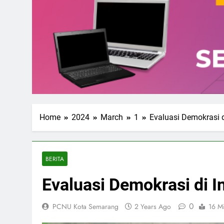
Home
2024
March
1
Evaluasi Demokrasi d
BERITA
Evaluasi Demokrasi di I
0
PCNU Kota Semarang
2 Years Ago
16 M