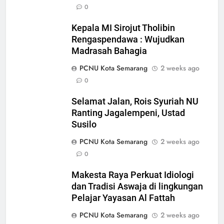
Strategi Pengembangan PMII
0
dan Penguatan Ideologi
Kepala MI Sirojut Tholibin
ASWAJA di Kalangan Generasi Z
ARTIKEL DAN OPINI
BERITA
Rengaspendawa : Wujudkan
Madrasah Bahagia
2
PCNU Kota Semarang
2 weeks ago
Paradigma PMII Harus Dapat
0
Menjawab Tantangan Zaman
ARTIKEL DAN OPINI
Selamat Jalan, Rois Syuriah NU
Ranting Jagalempeni, Ustad
3
Susilo
Kepala MI Sirojut Tholibin
PCNU Kota Semarang
2 weeks ago
Rengaspendawa : Wujudkan
0
Madrasah Bahagia
BERITA
Makesta Raya Perkuat Idiologi
dan Tradisi Aswaja di lingkungan
4
Pelajar Yayasan Al Fattah
Selamat Jalan, Rois Syuriah NU
Ranting Jagalempeni, Ustad
PCNU Kota Semarang
2 weeks ago