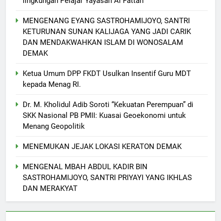
lingkungan Pelajar Yayasan Al Fattah
MENGENANG EYANG SASTROHAMIJOYO, SANTRI
KETURUNAN SUNAN KALIJAGA YANG JADI CARIK
DAN MENDAKWAHKAN ISLAM DI WONOSALAM
DEMAK
Ketua Umum DPP FKDT Usulkan Insentif Guru MDT
kepada Menag RI.
Dr. M. Kholidul Adib Soroti “Kekuatan Perempuan” di
SKK Nasional PB PMII: Kuasai Geoekonomi untuk
Menang Geopolitik
MENEMUKAN JEJAK LOKASI KERATON DEMAK
MENGENAL MBAH ABDUL KADIR BIN
SASTROHAMIJOYO, SANTRI PRIYAYI YANG IKHLAS
5
DAN MERAKYAT
Makesta Raya Perkuat Idiologi
dan Tradisi Aswaja di
lingkungan Pelajar Yayasan Al