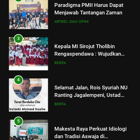
Kepala MI Sirojut Tholibin
Paradigma PMII Harus Dapat
Rengaspendawa : Wujudkan
Menjawab Tantangan Zaman
Madrasah Bahagia
BERITA
ARTIKEL DAN OPINI
4
3
Selamat Jalan, Rois Syuriah NU
Kepala MI Sirojut Tholibin
Ranting Jagalempeni, Ustad
Rengaspendawa : Wujudkan
Susilo
BERITA
Madrasah Bahagia
BERITA
5
4
Makesta Raya Perkuat Idiologi
Selamat Jalan, Rois Syuriah NU
dan Tradisi Aswaja di
Ranting Jagalempeni, Ustad
lingkungan Pelajar Yayasan Al
BANOM
BERITA
Susilo
BERITA
Fattah
6
5
MENGENANG EYANG
Makesta Raya Perkuat Idiologi
SASTROHAMIJOYO, SANTRI
dan Tradisi Aswaja di