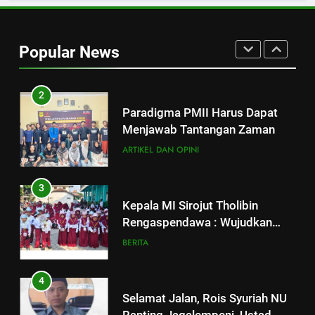
1
Strategi Pengembangan PMII
dan Penguatan Ideologi
Popular News
ASWAJA di Kalangan Generasi Z
ARTIKEL DAN OPINI
BERITA
2
Paradigma PMII Harus Dapat
Menjawab Tantangan Zaman
ARTIKEL DAN OPINI
3
Kepala MI Sirojut Tholibin
Rengaspendawa : Wujudkan
Madrasah Bahagia
BERITA
4
Selamat Jalan, Rois Syuriah NU