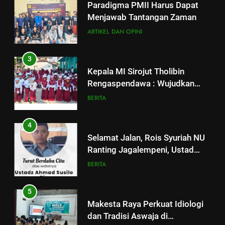
Paradigma PMII Harus Dapat
Rengaspendawa : Wujudkan
Menjawab Tantangan Zaman
Madrasah Bahagia
BERITA
ARTIKEL DAN OPINI
4
3
Selamat Jalan, Rois Syuriah NU
Kepala MI Sirojut Tholibin
Ranting Jagalempeni, Ustad
Rengaspendawa : Wujudkan
Susilo
BERITA
Madrasah Bahagia
BERITA
5
4
Makesta Raya Perkuat Idiologi
Selamat Jalan, Rois Syuriah NU
dan Tradisi Aswaja di
Ranting Jagalempeni, Ustad
lingkungan Pelajar Yayasan Al
BANOM
BERITA
Susilo
BERITA
Fattah
6
5
MENGENANG EYANG
Makesta Raya Perkuat Idiologi
SASTROHAMIJOYO, SANTRI
dan Tradisi Aswaja di
KETURUNAN SUNAN KALIJAGA
ARTIKEL DAN OPINI