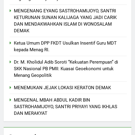
MENGENANG EYANG SASTROHAMIJOYO, SANTRI
KETURUNAN SUNAN KALIJAGA YANG JADI CARIK
DAN MENDAKWAHKAN ISLAM DI WONOSALAM
DEMAK
Ketua Umum DPP FKDT Usulkan Insentif Guru MDT
kepada Menag RI.
Dr. M. Kholidul Adib Soroti “Kekuatan Perempuan” di
SKK Nasional PB PMII: Kuasai Geoekonomi untuk
Menang Geopolitik
MENEMUKAN JEJAK LOKASI KERATON DEMAK
MENGENAL MBAH ABDUL KADIR BIN
SASTROHAMIJOYO, SANTRI PRIYAYI YANG IKHLAS
5
DAN MERAKYAT
Makesta Raya Perkuat Idiologi
dan Tradisi Aswaja di
lingkungan Pelajar Yayasan Al
BANOM
BERITA