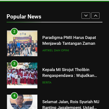
Strategi Pengembangan PMII
dan Penguatan Ideologi
Popular News
ASWAJA di Kalangan Generasi Z
ARTIKEL DAN OPINI
BERITA
2
Paradigma PMII Harus Dapat
Menjawab Tantangan Zaman
ARTIKEL DAN OPINI
3
Kepala MI Sirojut Tholibin
Rengaspendawa : Wujudkan
Madrasah Bahagia
BERITA
4
Selamat Jalan, Rois Syuriah NU
Ranting Jagalempeni, Ustad