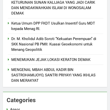
KETURUNAN SUNAN KALIJAGA YANG JADI CARIK
DAN MENDAKWAHKAN ISLAM DI WONOSALAM
DEMAK
Ketua Umum DPP FKDT Usulkan Insentif Guru MDT
kepada Menag RI.
Dr. M. Kholidul Adib Soroti “Kekuatan Perempuan” di
SKK Nasional PB PMII: Kuasai Geoekonomi untuk
Menang Geopolitik
MENEMUKAN JEJAK LOKASI KERATON DEMAK
MENGENAL MBAH ABDUL KADIR BIN
SASTROHAMIJOYO, SANTRI PRIYAYI YANG IKHLAS
5
DAN MERAKYAT
Makesta Raya Perkuat Idiologi
dan Tradisi Aswaja di
lingkungan Pelajar Yayasan Al
BANOM
BERITA
Categories
Fattah
Ansor