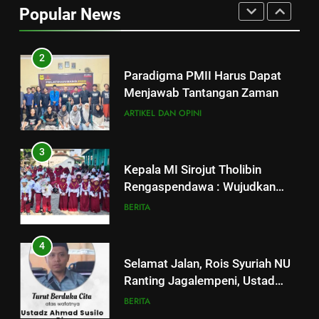
Popular News
ASWAJA di Kalangan Generasi Z
ARTIKEL DAN OPINI
BERITA
2
Paradigma PMII Harus Dapat
Menjawab Tantangan Zaman
ARTIKEL DAN OPINI
3
Kepala MI Sirojut Tholibin
Rengaspendawa : Wujudkan
Madrasah Bahagia
BERITA
4
Selamat Jalan, Rois Syuriah NU
Ranting Jagalempeni, Ustad
Susilo
BERITA