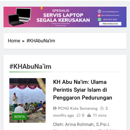
Home
#KHAbuNa’im
#KHAbuNa’im
KH Abu Na’im: Ulama
Perintis Syiar Islam di
Penggaron Pedurungan
PCNU Kota Semarang
2
months ago
0
11 mins
BERITA
Oleh: Arina Rohmah, S.Psi.I.