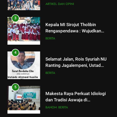
BERITA
ARTIKEL DAN OPINI
4
3
Selamat Jalan, Rois Syuriah NU
Kepala MI Sirojut Tholibin
Ranting Jagalempeni, Ustad
Rengaspendawa : Wujudkan
Susilo
BERITA
Madrasah Bahagia
BERITA
5
4
Makesta Raya Perkuat Idiologi
Selamat Jalan, Rois Syuriah NU
dan Tradisi Aswaja di
Ranting Jagalempeni, Ustad
lingkungan Pelajar Yayasan Al
BANOM
BERITA
Susilo
BERITA
Fattah
6
5
MENGENANG EYANG
Makesta Raya Perkuat Idiologi
SASTROHAMIJOYO, SANTRI
dan Tradisi Aswaja di
KETURUNAN SUNAN KALIJAGA
ARTIKEL DAN OPINI
lingkungan Pelajar Yayasan Al
BANOM
BERITA
YANG JADI CARIK DAN
Fattah
MENDAKWAHKAN ISLAM DI