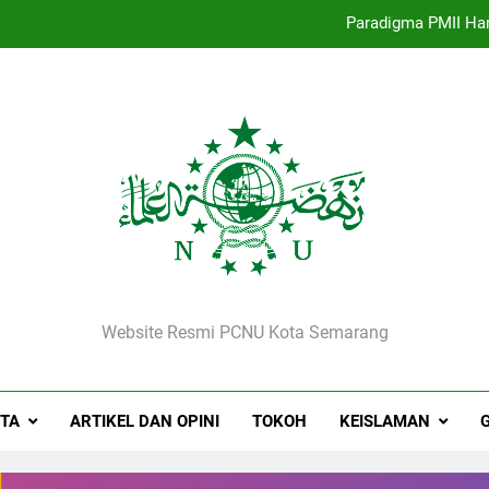
Paradigma PMII Ha
Kepala MI Sirojut Tholibin Renga
Selamat Jalan, Rois Syuriah
Strategi Pengembangan PMII dan Penguatan Id
Paradigma PMII Ha
Kepala MI Sirojut Tholibin Renga
NU Kota Semarang
Selamat Jalan, Rois Syuriah
Website Resmi PCNU Kota Semarang
ITA
ARTIKEL DAN OPINI
TOKOH
KEISLAMAN