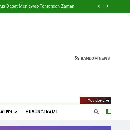
rus Dapat Menjawab Tantangan Zaman
spendawa : Wujudkan Madrasah Bahagia
 NU Ranting Jagalempeni, Ustad Susilo
eologi ASWAJA di Kalangan Generasi Z
rus Dapat Menjawab Tantangan Zaman
RANDOM NEWS
spendawa : Wujudkan Madrasah Bahagia
 NU Ranting Jagalempeni, Ustad Susilo
Youtube Live
GALERI
HUBUNGI KAMI