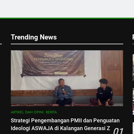
Trending News
i
ARTIKEL DAN OPINI
BERITA
Strategi Pengembangan PMII dan Penguatan
Ideologi ASWAJA di Kalangan Generasi Z
01