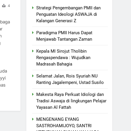
4
Strategi Pengembangan PMII dan
Penguatan Ideologi ASWAJA di
Kalangan Generasi Z
baga
ar
Paradigma PMII Harus Dapat
h
Menjawab Tantangan Zaman
g
Kepala MI Sirojut Tholibin
Rengaspendawa : Wujudkan
-
Madrasah Bahagia
Muda
Selamat Jalan, Rois Syuriah NU
yyi
Ranting Jagalempeni, Ustad Susilo
nas
Makesta Raya Perkuat Idiologi dan
Tradisi Aswaja di lingkungan Pelajar
Yayasan Al Fattah
MENGENANG EYANG
SASTROHAMIJOYO, SANTRI