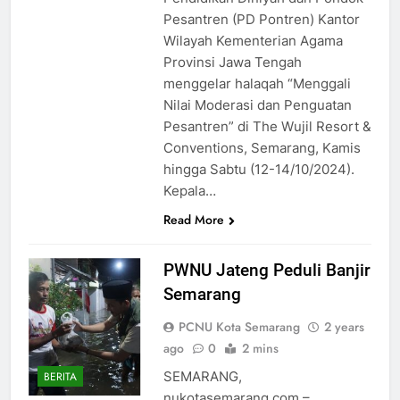
Pesantren (PD Pontren) Kantor
Wilayah Kementerian Agama
Provinsi Jawa Tengah
menggelar halaqah “Menggali
Nilai Moderasi dan Penguatan
Pesantren” di The Wujil Resort &
Conventions, Semarang, Kamis
hingga Sabtu (12-14/10/2024).
Kepala…
Read More
PWNU Jateng Peduli Banjir
Semarang
PCNU Kota Semarang
2 years
ago
0
2 mins
SEMARANG,
BERITA
nukotasemarang.com –