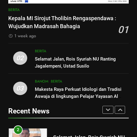
8
Geopolitik
7
BERITA
MENGENAL MBAH ABDUL
MENEMUKAN JEJAK LOKASI
Kepala MI Sirojut Tholibin Rengaspendawa :
KADIR BIN SASTROHAMIJOYO,
KERATON DEMAK
Wujudkan Madrasah Bahagia
01
SANTRI PRIYAYI YANG IKHLAS
ARTIKEL DAN OPINI
ARTIKEL DAN OPINI
BERITA
DAN MERAKYAT
1 week ago
1
8
BERITA
Kepala MI Sirojut Tholibin
MENGENAL MBAH ABDUL
02
Selamat Jalan, Rois Syuriah NU Ranting
Rengaspendawa : Wujudkan
KADIR BIN SASTROHAMIJOYO,
Jagalempeni, Ustad Susilo
Madrasah Bahagia
BERITA
SANTRI PRIYAYI YANG IKHLAS
ARTIKEL DAN OPINI
DAN MERAKYAT
BANOM
BERITA
2
03
Makesta Raya Perkuat Idiologi dan Tradisi
1
Selamat Jalan, Rois Syuriah NU
Aswaja di lingkungan Pelajar Yayasan Al
Kepala MI Sirojut Tholibin
Ranting Jagalempeni, Ustad
Fattah
Rengaspendawa : Wujudkan
Susilo
Recent News
BERITA
Madrasah Bahagia
BERITA
3
2
Makesta Raya Perkuat Idiologi