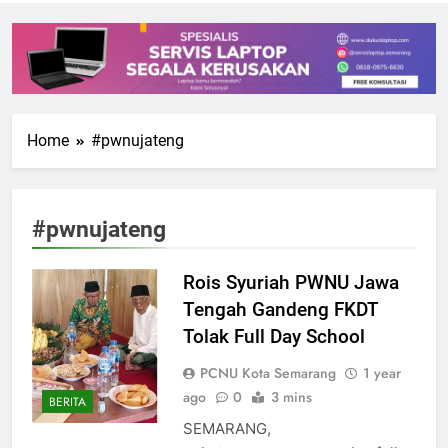
Home
#pwnujateng
#pwnujateng
Rois Syuriah PWNU Jawa
Tengah Gandeng FKDT
Tolak Full Day School
PCNU Kota Semarang
1 year
ago
0
3 mins
BERITA
SEMARANG,