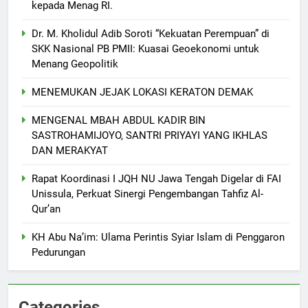
kepada Menag RI.
Dr. M. Kholidul Adib Soroti “Kekuatan Perempuan” di
SKK Nasional PB PMII: Kuasai Geoekonomi untuk
Menang Geopolitik
MENEMUKAN JEJAK LOKASI KERATON DEMAK
MENGENAL MBAH ABDUL KADIR BIN
SASTROHAMIJOYO, SANTRI PRIYAYI YANG IKHLAS
DAN MERAKYAT
Rapat Koordinasi I JQH NU Jawa Tengah Digelar di FAI
Unissula, Perkuat Sinergi Pengembangan Tahfiz Al-
Qur’an
KH Abu Na’im: Ulama Perintis Syiar Islam di Penggaron
5
Pedurungan
Ketua Umum DPP FKDT Usulkan
Insentif Guru MDT kepada
Menag RI.
BERITA
Categories