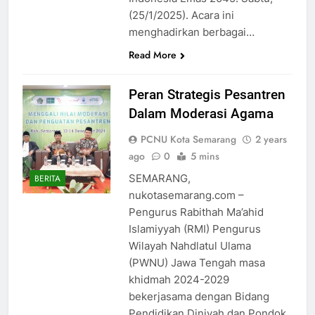
(25/1/2025). Acara ini
menghadirkan berbagai…
Read More
Peran Strategis Pesantren
Dalam Moderasi Agama
PCNU Kota Semarang
2 years
ago
0
5 mins
SEMARANG,
BERITA
nukotasemarang.com –
Pengurus Rabithah Ma’ahid
Islamiyyah (RMI) Pengurus
Wilayah Nahdlatul Ulama
(PWNU) Jawa Tengah masa
khidmah 2024-2029
bekerjasama dengan Bidang
Pendidikan Diniyah dan Pondok