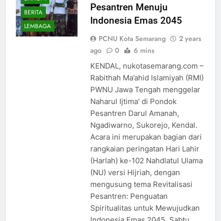
Pesantren Menuju
BERITA
Indonesia Emas 2045
LEMBAGA
PCNU Kota Semarang
2 years
ago
0
6 mins
KENDAL, nukotasemarang.com –
Rabithah Ma’ahid Islamiyah (RMI)
PWNU Jawa Tengah menggelar
Naharul Ijtima’ di Pondok
Pesantren Darul Amanah,
Ngadiwarno, Sukorejo, Kendal.
Acara ini merupakan bagian dari
rangkaian peringatan Hari Lahir
(Harlah) ke-102 Nahdlatul Ulama
(NU) versi Hijriah, dengan
mengusung tema Revitalisasi
Pesantren: Penguatan
Spiritualitas untuk Mewujudkan
Indonesia Emas 2045. Sabtu,