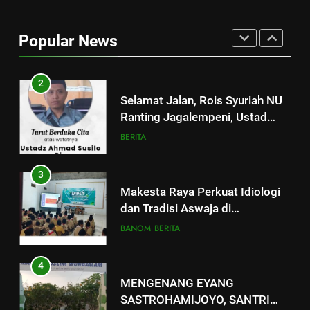
Kepala MI Sirojut Tholibin
Rengaspendawa : Wujudkan
Popular News
Madrasah Bahagia
BERITA
2
Selamat Jalan, Rois Syuriah NU
Ranting Jagalempeni, Ustad
Susilo
BERITA
3
Makesta Raya Perkuat Idiologi
dan Tradisi Aswaja di
lingkungan Pelajar Yayasan Al
BANOM
BERITA
Fattah
4
MENGENANG EYANG
SASTROHAMIJOYO, SANTRI