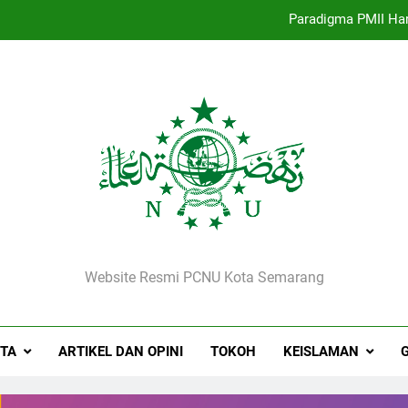
Paradigma PMII Ha
Kepala MI Sirojut Tholibin Renga
Selamat Jalan, Rois Syuriah
Strategi Pengembangan PMII dan Penguatan Id
Paradigma PMII Ha
Kepala MI Sirojut Tholibin Renga
NU Kota Semarang
Selamat Jalan, Rois Syuriah
Website Resmi PCNU Kota Semarang
ITA
ARTIKEL DAN OPINI
TOKOH
KEISLAMAN