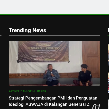
Trending News
i
ARTIKEL DAN OPINI
BERITA
Strategi Pengembangan PMII dan Penguatan
Ideologi ASWAJA di Kalangan Generasi Z
01