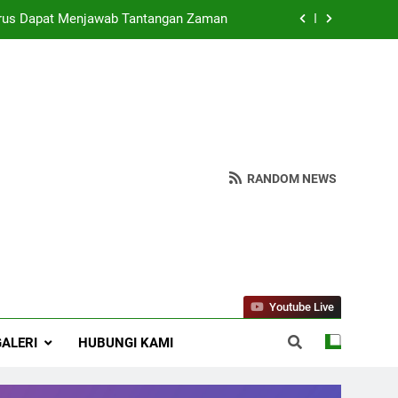
rus Dapat Menjawab Tantangan Zaman
spendawa : Wujudkan Madrasah Bahagia
 NU Ranting Jagalempeni, Ustad Susilo
eologi ASWAJA di Kalangan Generasi Z
rus Dapat Menjawab Tantangan Zaman
RANDOM NEWS
spendawa : Wujudkan Madrasah Bahagia
 NU Ranting Jagalempeni, Ustad Susilo
Youtube Live
GALERI
HUBUNGI KAMI