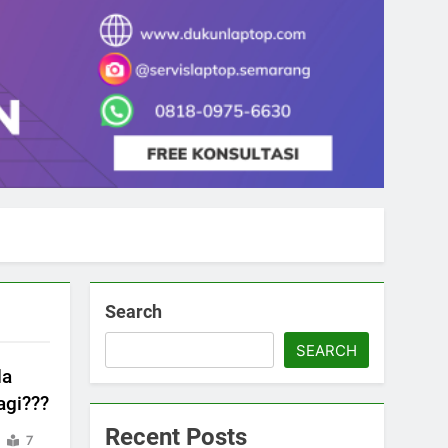
Search
SEARCH
da
agi???
Recent Posts
7