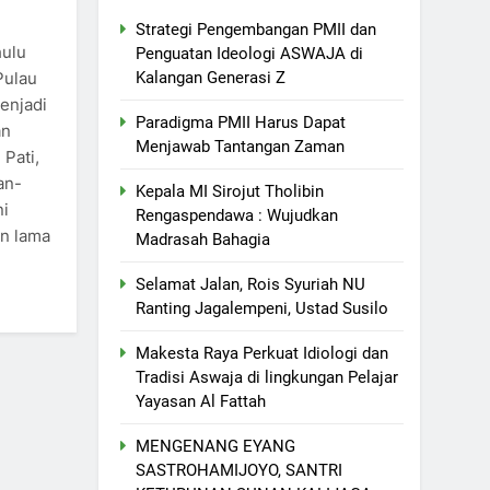
Strategi Pengembangan PMII dan
hulu
Penguatan Ideologi ASWAJA di
Pulau
Kalangan Generasi Z
enjadi
Paradigma PMII Harus Dapat
an
Menjawab Tantangan Zaman
Pati,
an-
Kepala MI Sirojut Tholibin
ni
Rengaspendawa : Wujudkan
in lama
Madrasah Bahagia
Selamat Jalan, Rois Syuriah NU
Ranting Jagalempeni, Ustad Susilo
Makesta Raya Perkuat Idiologi dan
Tradisi Aswaja di lingkungan Pelajar
Yayasan Al Fattah
MENGENANG EYANG
SASTROHAMIJOYO, SANTRI