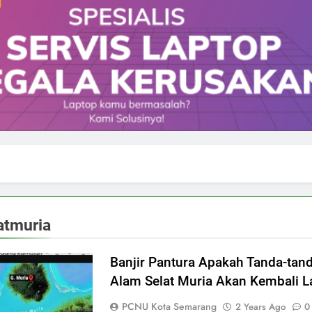
atmuria
Banjir Pantura Apakah Tanda-tan
Alam Selat Muria Akan Kembali L
PCNU Kota Semarang
2 Years Ago
0