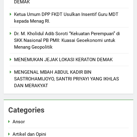
DEMAK
Ketua Umum DPP FKDT Usulkan Insentif Guru MDT
kepada Menag RI.
Dr. M. Kholidul Adib Soroti “Kekuatan Perempuan” di
SKK Nasional PB PMII: Kuasai Geoekonomi untuk
Menang Geopolitik
MENEMUKAN JEJAK LOKASI KERATON DEMAK
MENGENAL MBAH ABDUL KADIR BIN
SASTROHAMIJOYO, SANTRI PRIYAYI YANG IKHLAS
5
DAN MERAKYAT
Makesta Raya Perkuat Idiologi
dan Tradisi Aswaja di
lingkungan Pelajar Yayasan Al
BANOM
BERITA
Categories
Fattah
Ansor
6
MENGENANG EYANG
Artikel dan Opini