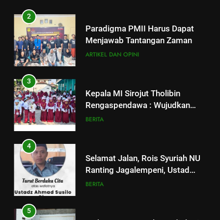
2
Paradigma PMII Harus Dapat
Menjawab Tantangan Zaman
ARTIKEL DAN OPINI
3
Kepala MI Sirojut Tholibin
Rengaspendawa : Wujudkan
Madrasah Bahagia
BERITA
4
Selamat Jalan, Rois Syuriah NU
Ranting Jagalempeni, Ustad
Susilo
BERITA
5