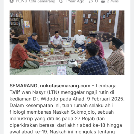
0
PCNU Kota Semarang
1 Year Ago
2 Mins
SEMARANG, nukotasemarang.com
– Lembaga
Ta’lif wan Nasyr (LTN) menggelar ngaji rutin di
kediaman Dr. Widodo pada Ahad, 9 Februari 2025.
Dalam kesempatan ini, tuan rumah selaku ahli
filologi membahas Naskah Sukmojolo, sebuah
manuskrip yang ditulis pada 27 Rojab dan
diperkirakan berasal dari akhir abad ke-18 hingga
awal abad ke-19. Naskah ini mengulas tentang