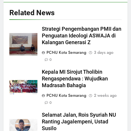
Related News
Strategi Pengembangan PMII dan
Penguatan Ideologi ASWAJA di
Kalangan Generasi Z
5
PCNU Kota Semarang
3 days ago
Makesta Raya Perkuat Idiologi
0
dan Tradisi Aswaja di
Kepala MI Sirojut Tholibin
lingkungan Pelajar Yayasan Al
BANOM
BERITA
Rengaspendawa : Wujudkan
Fattah
Madrasah Bahagia
6
PCNU Kota Semarang
2 weeks ago
MENGENANG EYANG
0
SASTROHAMIJOYO, SANTRI
KETURUNAN SUNAN KALIJAGA
ARTIKEL DAN OPINI
Selamat Jalan, Rois Syuriah NU
YANG JADI CARIK DAN
Ranting Jagalempeni, Ustad
MENDAKWAHKAN ISLAM DI
7
Susilo