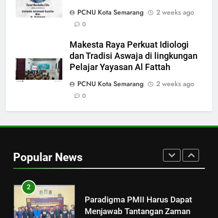
WONOSALAM DEMAK
Ketua Umum DPP FKDT Usulkan
PCNU Kota Semarang
2 weeks ago
Insentif Guru MDT kepada
0
Menag RI.
BERITA
Makesta Raya Perkuat Idiologi
dan Tradisi Aswaja di lingkungan
8
Pelajar Yayasan Al Fattah
Dr. M. Kholidul Adib Soroti
“Kekuatan Perempuan” di SKK
PCNU Kota Semarang
2 weeks ago
Nasional PB PMII: Kuasai
0
BERITA
Geoekonomi untuk Menang
Geopolitik
1
Strategi Pengembangan PMII
dan Penguatan Ideologi
Popular News
ASWAJA di Kalangan Generasi Z
ARTIKEL DAN OPINI
BERITA
2
Paradigma PMII Harus Dapat
Menjawab Tantangan Zaman