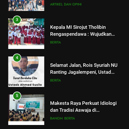
ARTIKEL DAN OPINI
3
Kepala MI Sirojut Tholibin
Rengaspendawa : Wujudkan
Madrasah Bahagia
BERITA
4
Selamat Jalan, Rois Syuriah NU
Ranting Jagalempeni, Ustad
Susilo
BERITA
5
Makesta Raya Perkuat Idiologi
dan Tradisi Aswaja di
lingkungan Pelajar Yayasan Al
BANOM
BERITA
Fattah