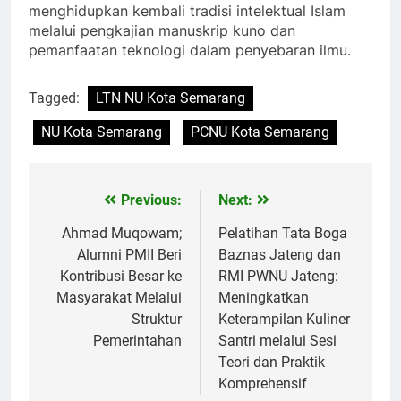
menghidupkan kembali tradisi intelektual Islam
melalui pengkajian manuskrip kuno dan
pemanfaatan teknologi dalam penyebaran ilmu.
Tagged:
LTN NU Kota Semarang
NU Kota Semarang
PCNU Kota Semarang
Previous:
Next:
Post
navigation
Ahmad Muqowam;
Pelatihan Tata Boga
Alumni PMII Beri
Baznas Jateng dan
Kontribusi Besar ke
RMI PWNU Jateng:
Masyarakat Melalui
Meningkatkan
Struktur
Keterampilan Kuliner
Pemerintahan
Santri melalui Sesi
Teori dan Praktik
Komprehensif