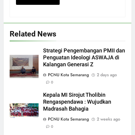
Related News
5
Makesta Raya Perkuat Idiologi
dan Tradisi Aswaja di
Strategi Pengembangan PMII dan
lingkungan Pelajar Yayasan Al
BANOM
BERITA
Penguatan Ideologi ASWAJA di
Fattah
Kalangan Generasi Z
6
PCNU Kota Semarang
2 days ago
MENGENANG EYANG
0
SASTROHAMIJOYO, SANTRI
Kepala MI Sirojut Tholibin
KETURUNAN SUNAN KALIJAGA
ARTIKEL DAN OPINI
Rengaspendawa : Wujudkan
YANG JADI CARIK DAN
Madrasah Bahagia
MENDAKWAHKAN ISLAM DI
7
WONOSALAM DEMAK
PCNU Kota Semarang
2 weeks ago
Ketua Umum DPP FKDT Usulkan
0
Insentif Guru MDT kepada
Menag RI.