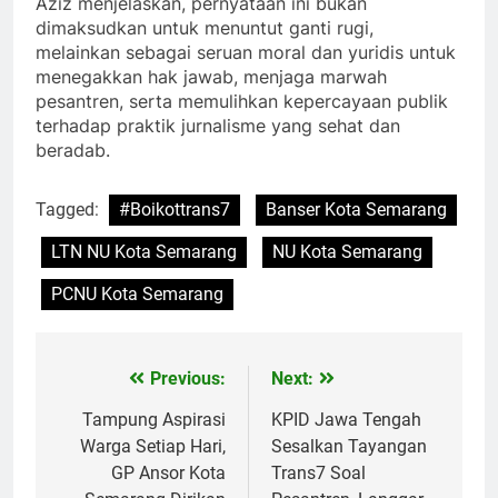
Aziz menjelaskan, pernyataan ini bukan
dimaksudkan untuk menuntut ganti rugi,
melainkan sebagai seruan moral dan yuridis untuk
menegakkan hak jawab, menjaga marwah
pesantren, serta memulihkan kepercayaan publik
terhadap praktik jurnalisme yang sehat dan
beradab.
Tagged:
#Boikottrans7
Banser Kota Semarang
LTN NU Kota Semarang
NU Kota Semarang
PCNU Kota Semarang
Previous:
Next:
Post
navigation
Tampung Aspirasi
KPID Jawa Tengah
Warga Setiap Hari,
Sesalkan Tayangan
GP Ansor Kota
Trans7 Soal