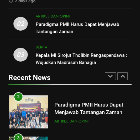
2 days ago
Geoekonomi untuk Menang
2
Geopolitik
1
ARTIKEL DAN OPINI
Paradigma PMII Harus Dapat
Strategi Pengembangan PMII
02
Paradigma PMII Harus Dapat Menjawab
Menjawab Tantangan Zaman
dan Penguatan Ideologi
Tantangan Zaman
ARTIKEL DAN OPINI
ASWAJA di Kalangan Generasi Z
ARTIKEL DAN OPINI
BERITA
BERITA
3
03
Kepala MI Sirojut Tholibin Rengaspendawa :
2
Kepala MI Sirojut Tholibin
Wujudkan Madrasah Bahagia
Paradigma PMII Harus Dapat
Rengaspendawa : Wujudkan
Menjawab Tantangan Zaman
Madrasah Bahagia
Recent News
BERITA
ARTIKEL DAN OPINI
4
3
Selamat Jalan, Rois Syuriah NU
Kepala MI Sirojut Tholibin
Ranting Jagalempeni, Ustad
Rengaspendawa : Wujudkan
Susilo
BERITA
Madrasah Bahagia
BERITA
5
4