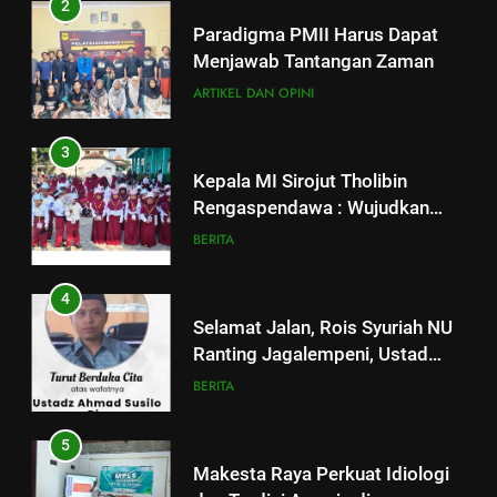
3
Kepala MI Sirojut Tholibin
Rengaspendawa : Wujudkan
Madrasah Bahagia
BERITA
4
Selamat Jalan, Rois Syuriah NU
Ranting Jagalempeni, Ustad
Susilo
BERITA
5
Makesta Raya Perkuat Idiologi
dan Tradisi Aswaja di
lingkungan Pelajar Yayasan Al
BANOM
BERITA
Fattah
6
5
MENGENANG EYANG
Makesta Raya Perkuat Idiologi