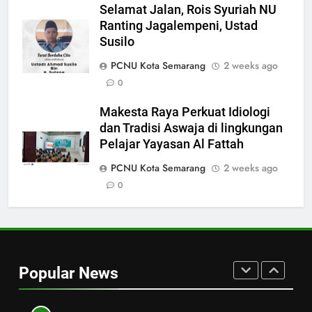
BERITA
Selamat Jalan, Rois Syuriah NU
Ranting Jagalempeni, Ustad
8
Susilo
Dr. M. Kholidul Adib Soroti
PCNU Kota Semarang
2 weeks ago
“Kekuatan Perempuan” di SKK
0
Nasional PB PMII: Kuasai
BERITA
Geoekonomi untuk Menang
Makesta Raya Perkuat Idiologi
Geopolitik
dan Tradisi Aswaja di lingkungan
1
Pelajar Yayasan Al Fattah
Strategi Pengembangan PMII
dan Penguatan Ideologi
PCNU Kota Semarang
2 weeks ago
ASWAJA di Kalangan Generasi Z
0
ARTIKEL DAN OPINI
BERITA
2
Paradigma PMII Harus Dapat
Menjawab Tantangan Zaman
Popular News
ARTIKEL DAN OPINI