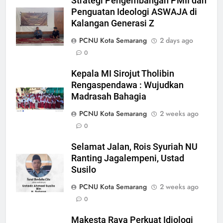
Strategi Pengembangan PMII dan
Penguatan Ideologi ASWAJA di
Kalangan Generasi Z
5
PCNU Kota Semarang
2 days ago
Makesta Raya Perkuat Idiologi
0
dan Tradisi Aswaja di
Kepala MI Sirojut Tholibin
lingkungan Pelajar Yayasan Al
BANOM
BERITA
Rengaspendawa : Wujudkan
Fattah
Madrasah Bahagia
6
PCNU Kota Semarang
2 weeks ago
MENGENANG EYANG
0
SASTROHAMIJOYO, SANTRI
KETURUNAN SUNAN KALIJAGA
ARTIKEL DAN OPINI
Selamat Jalan, Rois Syuriah NU
YANG JADI CARIK DAN
Ranting Jagalempeni, Ustad
MENDAKWAHKAN ISLAM DI
7
Susilo
WONOSALAM DEMAK
Ketua Umum DPP FKDT Usulkan
PCNU Kota Semarang
2 weeks ago
Insentif Guru MDT kepada
0
Menag RI.
BERITA
Makesta Raya Perkuat Idiologi