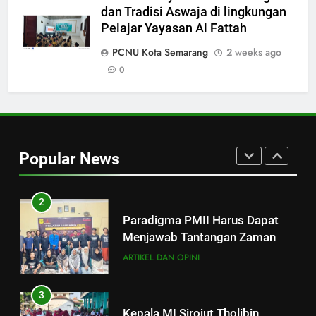
dan Tradisi Aswaja di lingkungan
8
Pelajar Yayasan Al Fattah
Dr. M. Kholidul Adib Soroti
“Kekuatan Perempuan” di SKK
PCNU Kota Semarang
2 weeks ago
Nasional PB PMII: Kuasai
0
BERITA
Geoekonomi untuk Menang
Geopolitik
1
Strategi Pengembangan PMII
dan Penguatan Ideologi
Popular News
ASWAJA di Kalangan Generasi Z
ARTIKEL DAN OPINI
BERITA
2
Paradigma PMII Harus Dapat
Menjawab Tantangan Zaman
ARTIKEL DAN OPINI
3
Kepala MI Sirojut Tholibin