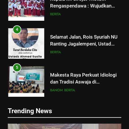
Rengaspendawa : Wujudkan
Madrasah Bahagia
BERITA
4
Selamat Jalan, Rois Syuriah NU
Ranting Jagalempeni, Ustad
Susilo
BERITA
5
Makesta Raya Perkuat Idiologi
dan Tradisi Aswaja di
lingkungan Pelajar Yayasan Al
BANOM
BERITA
Fattah
6
5
Trending News
MENGENANG EYANG
Makesta Raya Perkuat Idiologi
SASTROHAMIJOYO, SANTRI
dan Tradisi Aswaja di
KETURUNAN SUNAN KALIJAGA
ARTIKEL DAN OPINI