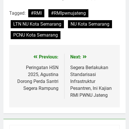
Tagged:
#RMI
#RMIpwnujateng
LTN NU Kota Semarang
NU Kota Semarang
PCNU Kota Semarang
Previous:
Next:
Post
navigation
Peringatan HSN
Segera Berlakukan
2025, Agustina
Standarisasi
Dorong Perda Santri
Infrastruktur
Segera Rampung
Pesantren, Ini Kajian
RMI PWNU Jateng