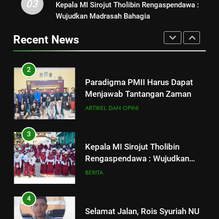
Geopolitik
03
Kepala MI Sirojut Tholibin Rengaspendawa :
1
Paradigma PMII Harus Dapat
Wujudkan Madrasah Bahagia
Strategi Pengembangan PMII
Menjawab Tantangan Zaman
dan Penguatan Ideologi
Recent News
ARTIKEL DAN OPINI
ASWAJA di Kalangan Generasi Z
ARTIKEL DAN OPINI
BERITA
3
2
Kepala MI Sirojut Tholibin
Paradigma PMII Harus Dapat
Rengaspendawa : Wujudkan
Menjawab Tantangan Zaman
Madrasah Bahagia
BERITA
ARTIKEL DAN OPINI
4
3
Selamat Jalan, Rois Syuriah NU
Kepala MI Sirojut Tholibin
Ranting Jagalempeni, Ustad
Rengaspendawa : Wujudkan
Susilo
BERITA
Madrasah Bahagia
BERITA
5
4
Makesta Raya Perkuat Idiologi
Selamat Jalan, Rois Syuriah NU
dan Tradisi Aswaja di