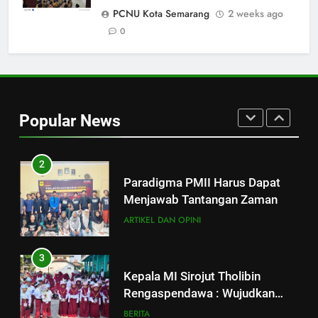
“Kekuatan Perempuan” di SKK
PCNU Kota Semarang
2 weeks ago
Nasional PB PMII: Kuasai
0
BERITA
Geoekonomi untuk Menang
Geopolitik
1
Strategi Pengembangan PMII
dan Penguatan Ideologi
Popular News
ASWAJA di Kalangan Generasi Z
ARTIKEL DAN OPINI
BERITA
2
Paradigma PMII Harus Dapat
Menjawab Tantangan Zaman
ARTIKEL DAN OPINI
3
Kepala MI Sirojut Tholibin
Rengaspendawa : Wujudkan
Madrasah Bahagia
BERITA