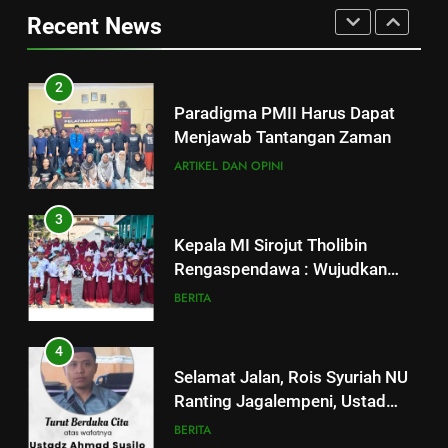
dan Penguatan Ideologi
Recent News
ARTIKEL DAN OPINI
ASWAJA di Kalangan Generasi Z
ARTIKEL DAN OPINI
BERITA
3
2
Kepala MI Sirojut Tholibin
Paradigma PMII Harus Dapat
Rengaspendawa : Wujudkan
Menjawab Tantangan Zaman
Madrasah Bahagia
BERITA
ARTIKEL DAN OPINI
4
3
Selamat Jalan, Rois Syuriah NU
Kepala MI Sirojut Tholibin
Ranting Jagalempeni, Ustad
Rengaspendawa : Wujudkan
Susilo
BERITA
Madrasah Bahagia
BERITA
5
4
Makesta Raya Perkuat Idiologi
Selamat Jalan, Rois Syuriah NU
dan Tradisi Aswaja di
Ranting Jagalempeni, Ustad
lingkungan Pelajar Yayasan Al
BANOM
BERITA
Susilo
BERITA
Fattah