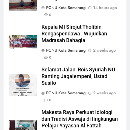
5
PCNU Kota Semarang
14 hours ago
Makesta Raya Perkuat Idiologi
0
dan Tradisi Aswaja di
Kepala MI Sirojut Tholibin
lingkungan Pelajar Yayasan Al
BANOM
BERITA
Rengaspendawa : Wujudkan
Fattah
Madrasah Bahagia
6
PCNU Kota Semarang
2 weeks ago
MENGENANG EYANG
0
SASTROHAMIJOYO, SANTRI
KETURUNAN SUNAN KALIJAGA
ARTIKEL DAN OPINI
Selamat Jalan, Rois Syuriah NU
YANG JADI CARIK DAN
Ranting Jagalempeni, Ustad
MENDAKWAHKAN ISLAM DI
7
Susilo
WONOSALAM DEMAK
Ketua Umum DPP FKDT Usulkan
PCNU Kota Semarang
2 weeks ago
Insentif Guru MDT kepada
0
Menag RI.
BERITA
Makesta Raya Perkuat Idiologi
dan Tradisi Aswaja di lingkungan
8
Pelajar Yayasan Al Fattah
Dr. M. Kholidul Adib Soroti