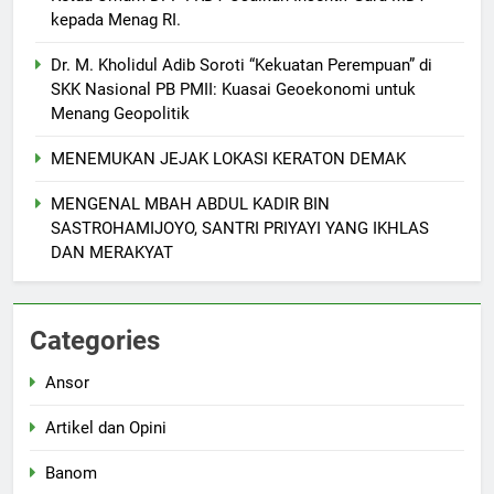
kepada Menag RI.
Dr. M. Kholidul Adib Soroti “Kekuatan Perempuan” di
SKK Nasional PB PMII: Kuasai Geoekonomi untuk
Menang Geopolitik
MENEMUKAN JEJAK LOKASI KERATON DEMAK
MENGENAL MBAH ABDUL KADIR BIN
SASTROHAMIJOYO, SANTRI PRIYAYI YANG IKHLAS
5
DAN MERAKYAT
Makesta Raya Perkuat Idiologi
dan Tradisi Aswaja di
lingkungan Pelajar Yayasan Al
BANOM
BERITA
Categories
Fattah
Ansor
6
MENGENANG EYANG
Artikel dan Opini
SASTROHAMIJOYO, SANTRI
KETURUNAN SUNAN KALIJAGA
ARTIKEL DAN OPINI
Banom
YANG JADI CARIK DAN