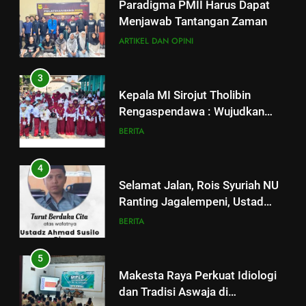
Paradigma PMII Harus Dapat
Menjawab Tantangan Zaman
ARTIKEL DAN OPINI
3
Kepala MI Sirojut Tholibin
Rengaspendawa : Wujudkan
Madrasah Bahagia
BERITA
4
Selamat Jalan, Rois Syuriah NU
Ranting Jagalempeni, Ustad
Susilo
BERITA
5
Makesta Raya Perkuat Idiologi
dan Tradisi Aswaja di