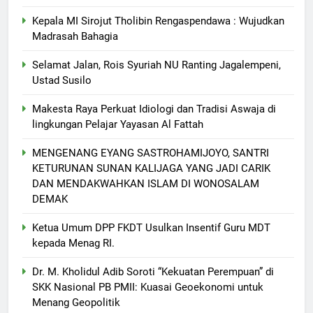
Kepala MI Sirojut Tholibin Rengaspendawa : Wujudkan
Madrasah Bahagia
Selamat Jalan, Rois Syuriah NU Ranting Jagalempeni,
Ustad Susilo
Makesta Raya Perkuat Idiologi dan Tradisi Aswaja di
lingkungan Pelajar Yayasan Al Fattah
MENGENANG EYANG SASTROHAMIJOYO, SANTRI
KETURUNAN SUNAN KALIJAGA YANG JADI CARIK
DAN MENDAKWAHKAN ISLAM DI WONOSALAM
DEMAK
Ketua Umum DPP FKDT Usulkan Insentif Guru MDT
kepada Menag RI.
Dr. M. Kholidul Adib Soroti “Kekuatan Perempuan” di
SKK Nasional PB PMII: Kuasai Geoekonomi untuk
5
Menang Geopolitik
Makesta Raya Perkuat Idiologi