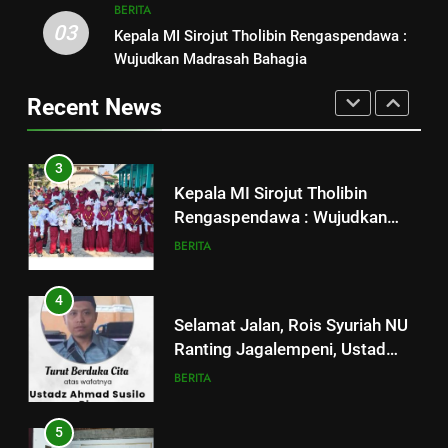
BERITA
3
03
Kepala MI Sirojut Tholibin Rengaspendawa :
2
Kepala MI Sirojut Tholibin
Wujudkan Madrasah Bahagia
Paradigma PMII Harus Dapat
Rengaspendawa : Wujudkan
Menjawab Tantangan Zaman
Madrasah Bahagia
Recent News
BERITA
ARTIKEL DAN OPINI
4
3
Selamat Jalan, Rois Syuriah NU
Kepala MI Sirojut Tholibin
Ranting Jagalempeni, Ustad
Rengaspendawa : Wujudkan
Susilo
BERITA
Madrasah Bahagia
BERITA
5
4
Makesta Raya Perkuat Idiologi
Selamat Jalan, Rois Syuriah NU
dan Tradisi Aswaja di
Ranting Jagalempeni, Ustad
lingkungan Pelajar Yayasan Al
BANOM
BERITA
Susilo
BERITA
Fattah
6
5
MENGENANG EYANG