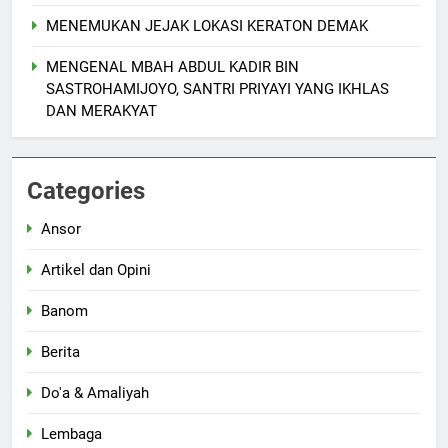
dan Tradisi Aswaja di
MENEMUKAN JEJAK LOKASI KERATON DEMAK
lingkungan Pelajar Yayasan Al
BANOM
BERITA
Fattah
MENGENAL MBAH ABDUL KADIR BIN
SASTROHAMIJOYO, SANTRI PRIYAYI YANG IKHLAS
6
DAN MERAKYAT
MENGENANG EYANG
SASTROHAMIJOYO, SANTRI
KETURUNAN SUNAN KALIJAGA
ARTIKEL DAN OPINI
Categories
YANG JADI CARIK DAN
MENDAKWAHKAN ISLAM DI
Ansor
7
WONOSALAM DEMAK
Ketua Umum DPP FKDT Usulkan
Artikel dan Opini
Insentif Guru MDT kepada
Menag RI.
BERITA
Banom
Berita
8
Dr. M. Kholidul Adib Soroti
Do'a & Amaliyah
“Kekuatan Perempuan” di SKK
Lembaga
Nasional PB PMII: Kuasai
BERITA