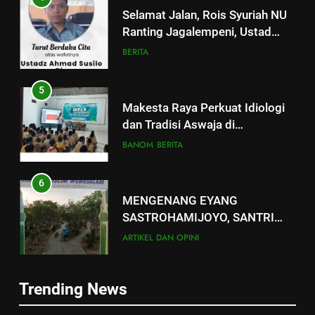
Selamat Jalan, Rois Syuriah NU
Ranting Jagalempeni, Ustad
Susilo
BERITA
5
Makesta Raya Perkuat Idiologi
dan Tradisi Aswaja di
lingkungan Pelajar Yayasan Al
BANOM
BERITA
Fattah
6
5
MENGENANG EYANG
Makesta Raya Perkuat Idiologi
SASTROHAMIJOYO, SANTRI
dan Tradisi Aswaja di
KETURUNAN SUNAN KALIJAGA
ARTIKEL DAN OPINI
lingkungan Pelajar Yayasan Al
BANOM
BERITA
YANG JADI CARIK DAN
Fattah
MENDAKWAHKAN ISLAM DI
7
6
WONOSALAM DEMAK
Trending News
Ketua Umum DPP FKDT Usulkan
MENGENANG EYANG
Insentif Guru MDT kepada