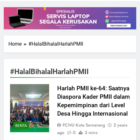
Home
#HalalBihalalHarlahPMII
#HalalBihalalHarlahPMII
Harlah PMII ke-64: Saatnya
Diaspora Kader PMII dalam
Kepemimpinan dari Level
Desa Hingga Internasional
PCNU Kota Semarang
2 years
BERITA
ago
0
3 mins