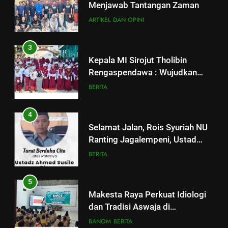
Menjawab Tantangan Zaman
Madrasah Bahagia
BERITA
ARTIKEL DAN OPINI
4
3
Selamat Jalan, Rois Syuriah NU
Kepala MI Sirojut Tholibin
Ranting Jagalempeni, Ustad
Rengaspendawa : Wujudkan
Susilo
BERITA
Madrasah Bahagia
BERITA
5
4
Makesta Raya Perkuat Idiologi
Selamat Jalan, Rois Syuriah NU
dan Tradisi Aswaja di
Ranting Jagalempeni, Ustad
lingkungan Pelajar Yayasan Al
BANOM
BERITA
Susilo
BERITA
Fattah
6
5
MENGENANG EYANG
Makesta Raya Perkuat Idiologi
SASTROHAMIJOYO, SANTRI
dan Tradisi Aswaja di
KETURUNAN SUNAN KALIJAGA
ARTIKEL DAN OPINI
lingkungan Pelajar Yayasan Al
BANOM
BERITA
YANG JADI CARIK DAN