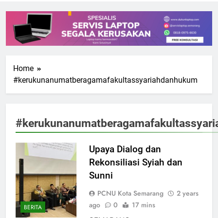
Home
#kerukunanumatberagamafakultassyariahdanhukum
#kerukunanumatberagamafakultassyar
Upaya Dialog dan
Rekonsiliasi Syiah dan
Sunni
PCNU Kota Semarang
2 years
ago
0
17 mins
BERITA