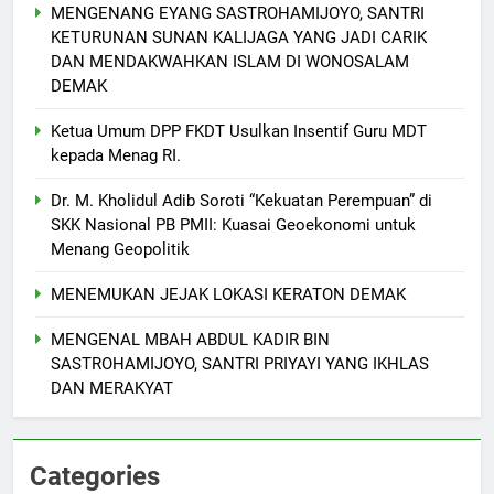
MENGENANG EYANG SASTROHAMIJOYO, SANTRI
KETURUNAN SUNAN KALIJAGA YANG JADI CARIK
DAN MENDAKWAHKAN ISLAM DI WONOSALAM
DEMAK
Ketua Umum DPP FKDT Usulkan Insentif Guru MDT
kepada Menag RI.
Dr. M. Kholidul Adib Soroti “Kekuatan Perempuan” di
SKK Nasional PB PMII: Kuasai Geoekonomi untuk
Menang Geopolitik
MENEMUKAN JEJAK LOKASI KERATON DEMAK
MENGENAL MBAH ABDUL KADIR BIN
SASTROHAMIJOYO, SANTRI PRIYAYI YANG IKHLAS
5
DAN MERAKYAT
Makesta Raya Perkuat Idiologi
dan Tradisi Aswaja di
lingkungan Pelajar Yayasan Al
BANOM
BERITA
Categories
Fattah