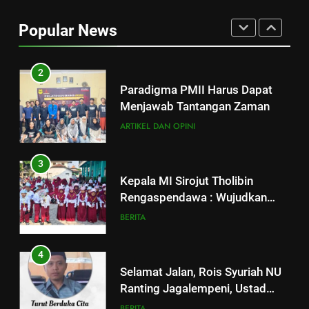
dan Penguatan Ideologi
Popular News
ASWAJA di Kalangan Generasi Z
ARTIKEL DAN OPINI
BERITA
2
Paradigma PMII Harus Dapat
Menjawab Tantangan Zaman
ARTIKEL DAN OPINI
3
Kepala MI Sirojut Tholibin
Rengaspendawa : Wujudkan
Madrasah Bahagia
BERITA
4
Selamat Jalan, Rois Syuriah NU
Ranting Jagalempeni, Ustad
Susilo
BERITA